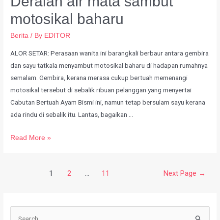
Deraian air mata sambut
motosikal baharu
Berita
/ By
EDITOR
ALOR SETAR: Perasaan wanita ini barangkali berbaur antara gembira
dan sayu tatkala menyambut motosikal baharu di hadapan rumahnya
semalam. Gembira, kerana merasa cukup bertuah memenangi
motosikal tersebut di sebalik ribuan pelanggan yang menyertai
Cabutan Bertuah Ayam Bismi ini, namun tetap bersulam sayu kerana
ada rindu di sebalik itu. Lantas, bagaikan …
Read More »
1
2
…
11
Next Page
→