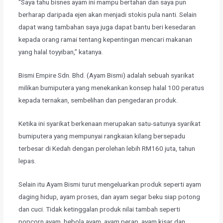
​“Saya tahu bisnes ayam ini mampu bertahan dan saya pun
berharap daripada ejen akan menjadi stokis pula nanti. Selain
dapat wang tambahan saya juga dapat bantu beri kesedaran
kepada orang ramai tentang kepentingan mencari makanan
yang halal toyyiban,” katanya.
​Bismi Empire Sdn. Bhd. (Ayam Bismi) adalah sebuah syarikat
milikan bumiputera yang menekankan konsep halal 100 peratus
kepada ternakan, sembelihan dan pengedaran produk.
Ketika ini syarikat berkenaan merupakan satu-satunya syarikat
bumiputera yang mempunyai rangkaian kilang bersepadu
terbesar di Kedah dengan perolehan lebih RM160 juta, tahun
lepas.
​Selain itu Ayam Bismi turut mengeluarkan produk seperti ayam
daging hidup, ayam proses, dan ayam segar beku siap potong
dan cuci. Tidak ketinggalan produk nilai tambah seperti
popcorn ayam, bebola ayam, ayam perap, ayam kisar dan