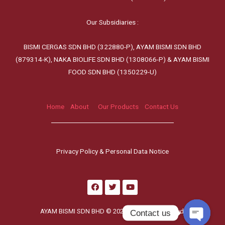
Our Subsidiaries :
BISMI CERGAS SDN BHD (322880-P), AYAM BISMI SDN BHD
(879314-K), NAKA BIOLIFE SDN BHD (1308066-P) & AYAM BISMI
FOOD SDN BHD (1350229-U)
Home
About
Our Products
Contact Us
Privacy Policy & Personal Data Notice
AYAM BISMI SDN BHD © 2025 l All rights reserved.
Contact us