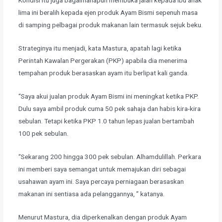
​Kondisi itu juga bagaimanapun membuka jalan kepada ibu anak
lima ini beralih kepada ejen produk Ayam Bismi sepenuh masa
di samping pelbagai produk makanan lain termasuk sejuk beku.
​Strateginya itu menjadi, kata Mastura, apatah lagi ketika
Perintah Kawalan Pergerakan (PKP) apabila dia menerima
tempahan produk berasaskan ayam itu berlipat kali ganda.
​“Saya akui jualan produk Ayam Bismi ini meningkat ketika PKP.
Dulu saya ambil produk cuma 50 pek sahaja dan habis kira-kira
sebulan. Tetapi ketika PKP 1.0 tahun lepas jualan bertambah
100 pek sebulan.
​“Sekarang 200 hingga 300 pek sebulan. Alhamdulillah. Perkara
ini memberi saya semangat untuk memajukan diri sebagai
usahawan ayam ini. Saya percaya perniagaan berasaskan
makanan ini sentiasa ada pelanggannya, ” katanya.
​Menurut Mastura, dia diperkenalkan dengan produk Ayam