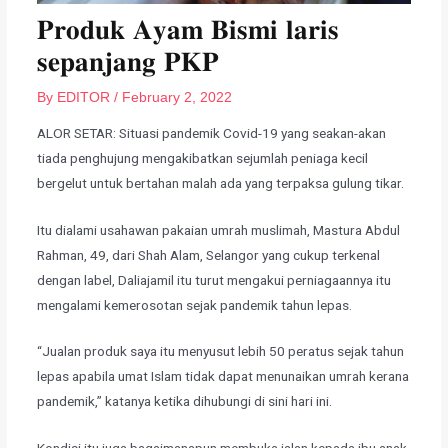
𝐏𝐫𝐨𝐝𝐮𝐤 𝐀𝐲𝐚𝐦 𝐁𝐢𝐬𝐦𝐢 𝐥𝐚𝐫𝐢𝐬
𝐬𝐞𝐩𝐚𝐧𝐣𝐚𝐧𝐠 𝐏𝐊𝐏
By
EDITOR
/
February 2, 2022
ALOR SETAR: Situasi pandemik Covid-19 yang seakan-akan
tiada penghujung mengakibatkan sejumlah peniaga kecil
bergelut untuk bertahan malah ada yang terpaksa gulung tikar.
Itu dialami usahawan pakaian umrah muslimah, Mastura Abdul
Rahman, 49, dari Shah Alam, Selangor yang cukup terkenal
dengan label, Daliajamil itu turut mengakui perniagaannya itu
mengalami kemerosotan sejak pandemik tahun lepas.
​“Jualan produk saya itu menyusut lebih 50 peratus sejak tahun
lepas apabila umat Islam tidak dapat menunaikan umrah kerana
pandemik,” katanya ketika dihubungi di sini hari ini.