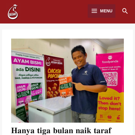
MENU
𝐇𝐚𝐧𝐲𝐚 𝐭𝐢𝐠𝐚 𝐛𝐮𝐥𝐚𝐧 𝐧𝐚𝐢𝐤 𝐭𝐚𝐫𝐚𝐟