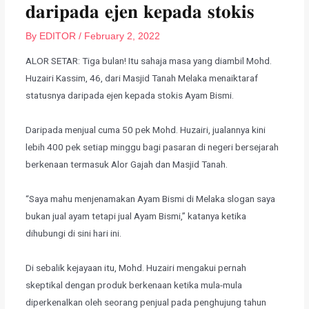
𝐝𝐚𝐫𝐢𝐩𝐚𝐝𝐚 𝐞𝐣𝐞𝐧 𝐤𝐞𝐩𝐚𝐝𝐚 𝐬𝐭𝐨𝐤𝐢𝐬
By
EDITOR
/
February 2, 2022
ALOR SETAR: Tiga bulan! Itu sahaja masa yang diambil Mohd.
Huzairi Kassim, 46, dari Masjid Tanah Melaka menaiktaraf
statusnya daripada ejen kepada stokis Ayam Bismi.
Daripada menjual cuma 50 pek Mohd. Huzairi, jualannya kini
lebih 400 pek setiap minggu bagi pasaran di negeri bersejarah
berkenaan termasuk Alor Gajah dan Masjid Tanah.
“Saya mahu menjenamakan Ayam Bismi di Melaka slogan saya
bukan jual ayam tetapi jual Ayam Bismi,” katanya ketika
dihubungi di sini hari ini.
Di sebalik kejayaan itu, Mohd. Huzairi mengakui pernah
skeptikal dengan produk berkenaan ketika mula-mula
diperkenalkan oleh seorang penjual pada penghujung tahun