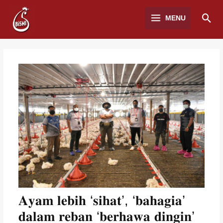
MENU
𝐀𝐲𝐚𝐦 𝐥𝐞𝐛𝐢𝐡 ‘𝐬𝐢𝐡𝐚𝐭’, ‘𝐛𝐚𝐡𝐚𝐠𝐢𝐚’
𝐝𝐚𝐥𝐚𝐦 𝐫𝐞𝐛𝐚𝐧 ‘𝐛𝐞𝐫𝐡𝐚𝐰𝐚 𝐝𝐢𝐧𝐠𝐢𝐧’